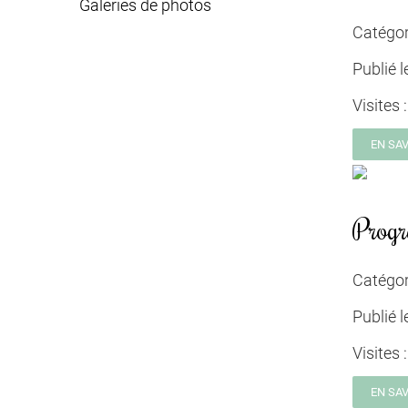
Galeries de photos
Catégor
Publié l
Visites 
EN SA
Prog
Catégor
Publié l
Visites 
EN SA