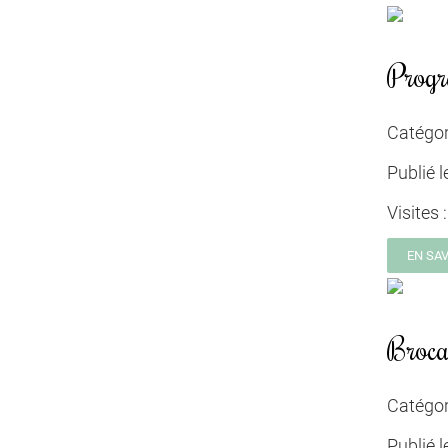
Prog
Catégor
Publié l
Visites 
EN SA
Broca
Catégor
Publié l