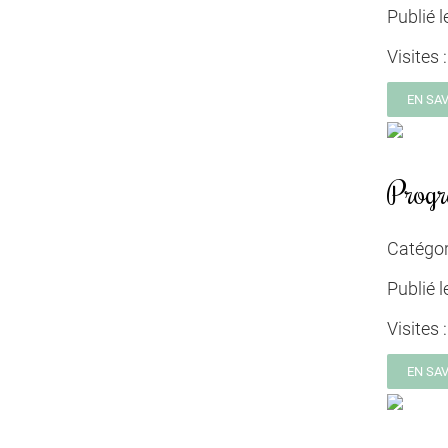
Publié l
Visites 
EN SA
Prog
Catégor
Publié l
Visites 
EN SA