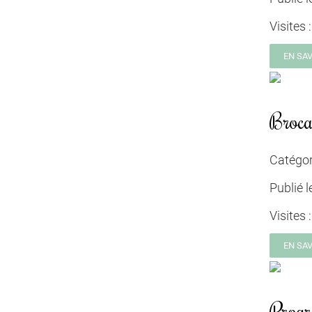
Visites 
EN SA
Broca
Catégor
Publié l
Visites 
EN SA
Prog