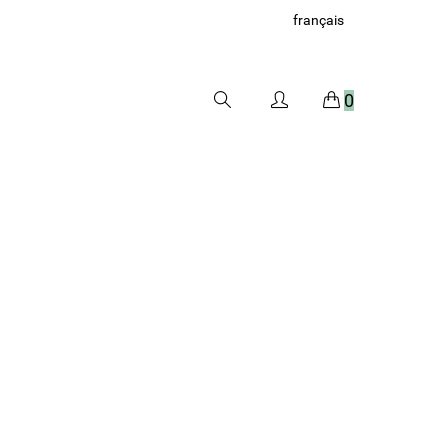
français
0