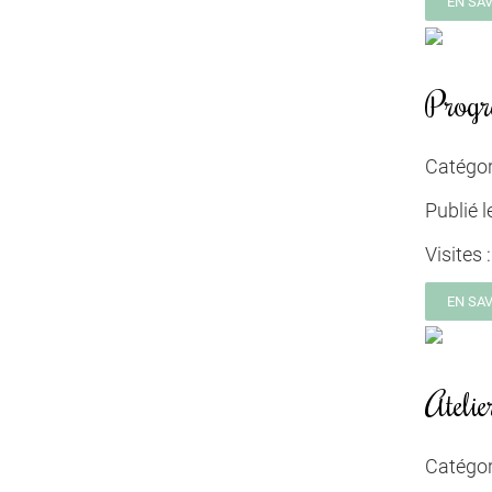
EN SA
Prog
Catégor
Publié l
Visites 
EN SA
Ateli
Catégor