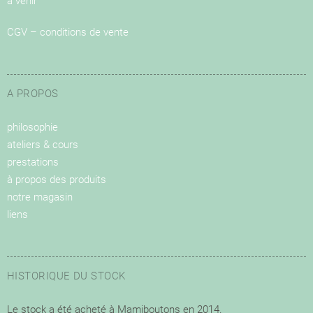
à venir
CGV – conditions de vente
A PROPOS
philosophie
ateliers & cours
prestations
à propos des produits
notre magasin
liens
HISTORIQUE DU STOCK
Le stock a été acheté à Mamiboutons en 2014.