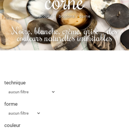
corne
accueil
boutons
corne
Noire, blanche, crème, grise… des
couleurs naturelles inimitables
technique
forme
couleur