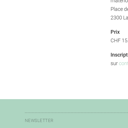
materio
Place d
2300 L
Prix
CHF 15.
Inscrip
sur
con
NEWSLETTER