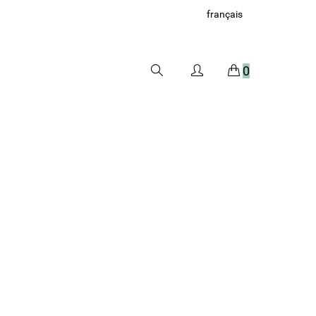
français
0