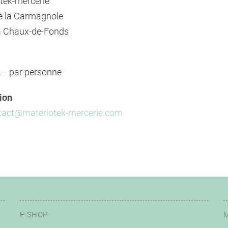
tek-mercerie
e la Carmagnole
a Chaux-de-Fonds
– par personne
tion
tact@materiotek-mercerie.com
E-SHOP