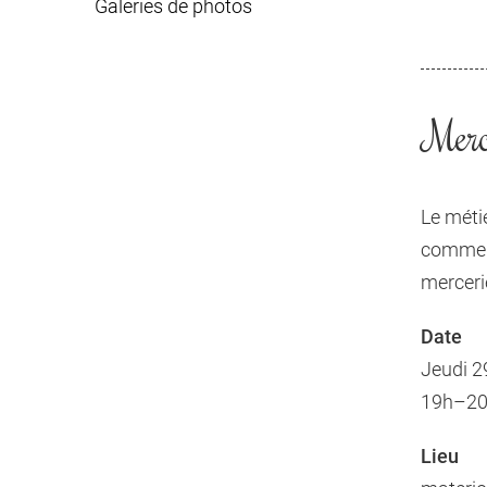
Galeries de photos
Merce
Le méti
commerc
merceri
Date
Jeudi 2
19h–20h
Lieu