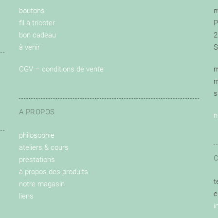
boutons
m
fil à tricoter
P
bon cadeau
2
à venir
S
CGV – conditions de vente
m
m
s
A PROPOS
n
philosophie
ateliers & cours
prestations
à propos des produits
t
notre magasin
e
liens
i