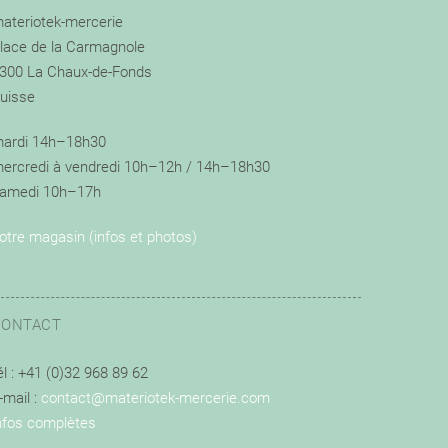
ateriotek-mercerie
lace de la Carmagnole
300 La Chaux-de-Fonds
uisse
ardi 14h–18h30
ercredi à vendredi 10h–12h / 14h–18h30
amedi 10h–17h
otre magasin (infos et photos)
CONTACT
él : +41 (0)32 968 89 62
-mail :
contact@materiotek-mercerie.com
nfos complètes