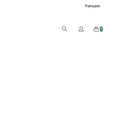
français
0