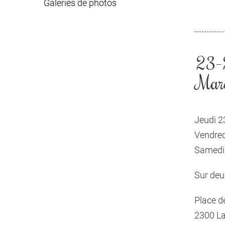
Galeries de photos
23–
Marc
Jeudi 2
Vendred
Samedi
Sur deu
Place d
2300 L