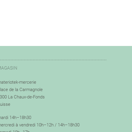
MAGASIN
ateriotek-mercerie
lace de la Carmagnole
300 La Chaux-de-Fonds
uisse
ardi 14h–18h30
ercredi à vendredi 10h–12h / 14h–18h30