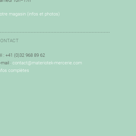
amedi 10h–17h
otre magasin (infos et photos)
CONTACT
él : +41 (0)32 968 89 62
-mail :
contact@materiotek-mercerie.com
nfos complètes