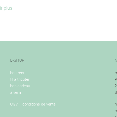
ir plus
E-SHOP
boutons
m
fil à tricoter
P
bon cadeau
2
à venir
S
CGV – conditions de vente
m
m