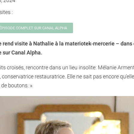
16, 2024
ites :
L'ÉPISODE COMPLET SUR CANAL ALPHA
 rend visite à Nathalie à la materiotek-mercerie – dans 
e sur Canal Alpha.
its croisés, rencontre dans un lieu insolite: Mélanie Arment
 conservatrice restauratrice. Elle ne sait pas encore qu'ell
s de boutons. »