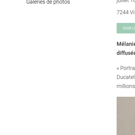
juillet 
Galeries de photos
7244 Vis
VOIR 
Mélanie
diffusé
« Portra
Ducatel,
million