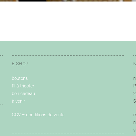
E-SHOP
boutons
m
fil à tricoter
P
bon cadeau
2
à venir
S
CGV – conditions de vente
m
m
s