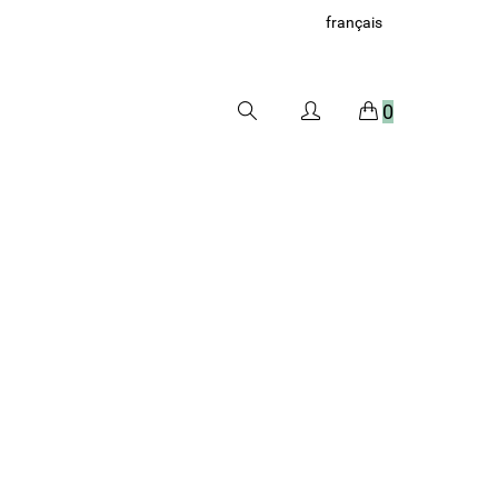
français
0