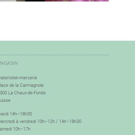
MAGASIN
ateriotek-mercerie
lace de la Carmagnole
300 La Chaux-de-Fonds
uisse
ardi 14h–18h30
ercredi à vendredi 10h–12h / 14h–18h30
amedi 10h–17h