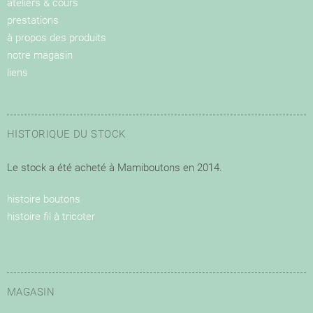
ateliers & cours
prestations
à propos des produits
notre magasin
liens
HISTORIQUE DU STOCK
Le stock a été acheté à Mamiboutons en 2014.
histoire boutons
histoire fil à tricoter
MAGASIN