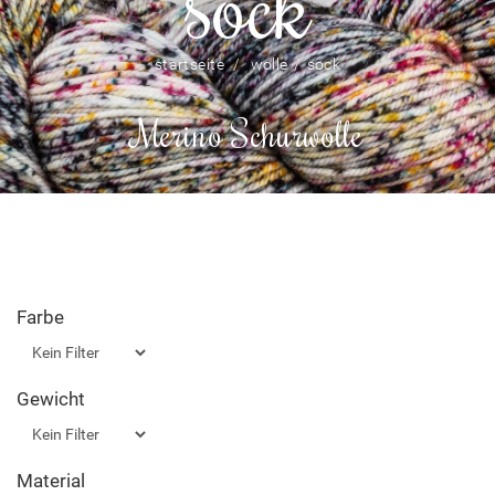
sock
startseite
wolle
sock
Merino Schurwolle
Farbe
Gewicht
Material