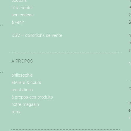
boutons
m
fil à tricoter
P
bon cadeau
2
à venir
S
CGV – conditions de vente
m
m
s
A PROPOS
n
philosophie
ateliers & cours
prestations
à propos des produits
t
notre magasin
e
liens
i