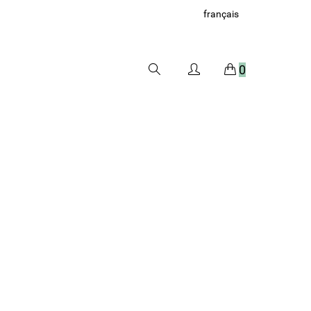
français
0