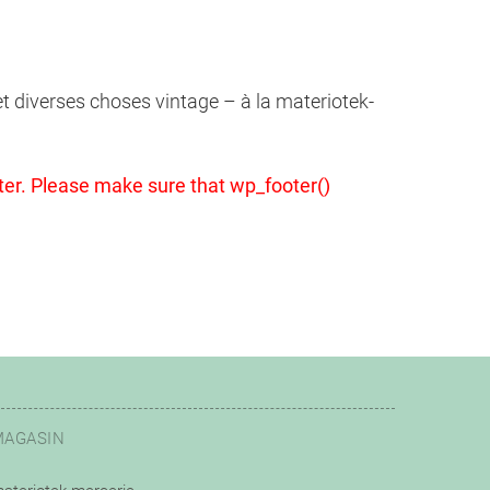
 et diverses choses vintage – à la materiotek-
footer. Please make sure that wp_footer()
MAGASIN