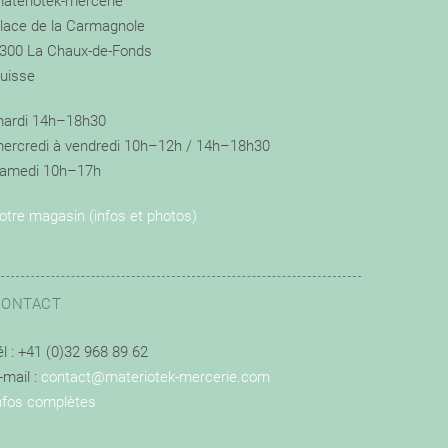
ateriotek-mercerie
lace de la Carmagnole
300 La Chaux-de-Fonds
uisse
ardi 14h–18h30
ercredi à vendredi 10h–12h / 14h–18h30
amedi 10h–17h
otre magasin (infos et photos)
CONTACT
él : +41 (0)32 968 89 62
-mail :
contact@materiotek-mercerie.com
nfos complètes