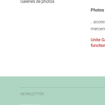
Galeries de photos
Photos 
...acces
merceri
Unite Ga
functio
NEWSLETTER