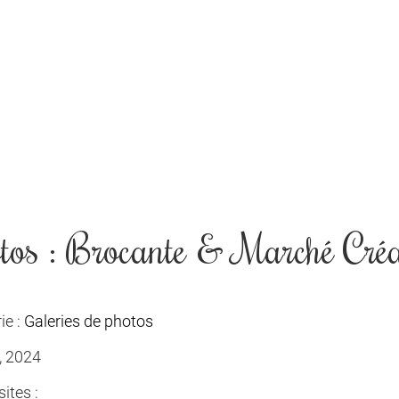
tos : Brocante & Marché Cré
ie :
Galeries de photos
, 2024
ites :