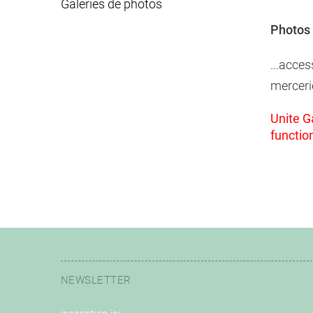
Galeries de photos
Photos 
...acces
merceri
Unite Ga
functio
NEWSLETTER