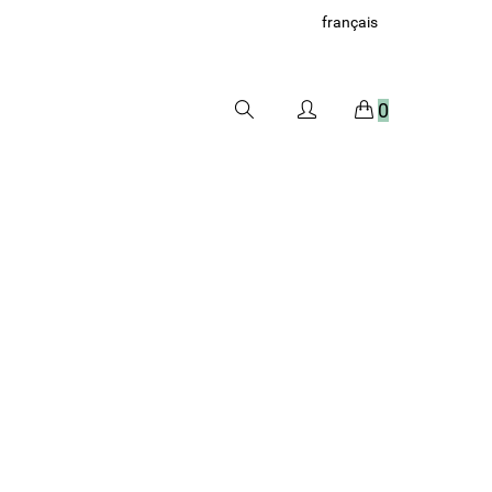
français
0