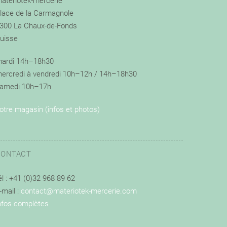
ateriotek-mercerie
lace de la Carmagnole
300 La Chaux-de-Fonds
uisse
ardi 14h–18h30
ercredi à vendredi 10h–12h / 14h–18h30
amedi 10h–17h
otre magasin (infos et photos)
CONTACT
él : +41 (0)32 968 89 62
-mail :
contact@materiotek-mercerie.com
nfos complètes