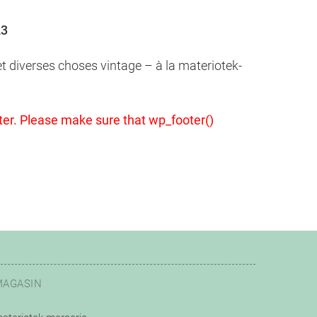
23
 et diverses choses vintage – à la materiotek-
footer. Please make sure that wp_footer()
MAGASIN