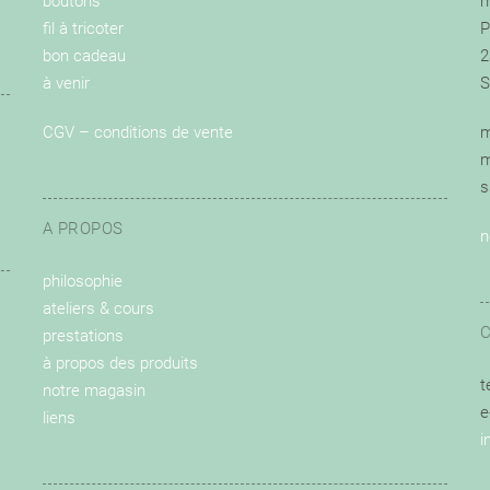
boutons
m
fil à tricoter
P
bon cadeau
2
à venir
S
CGV – conditions de vente
m
m
s
A PROPOS
n
philosophie
ateliers & cours
prestations
à propos des produits
t
notre magasin
e
liens
i