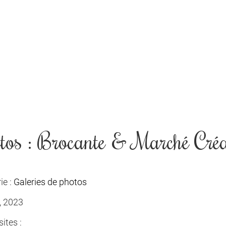
tos : Brocante & Marché Créa
ie :
Galeries de photos
, 2023
ites :