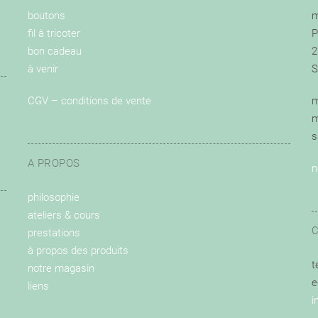
boutons
m
fil à tricoter
P
bon cadeau
2
à venir
S
CGV – conditions de vente
m
m
s
A PROPOS
n
philosophie
ateliers & cours
prestations
à propos des produits
t
notre magasin
e
liens
i