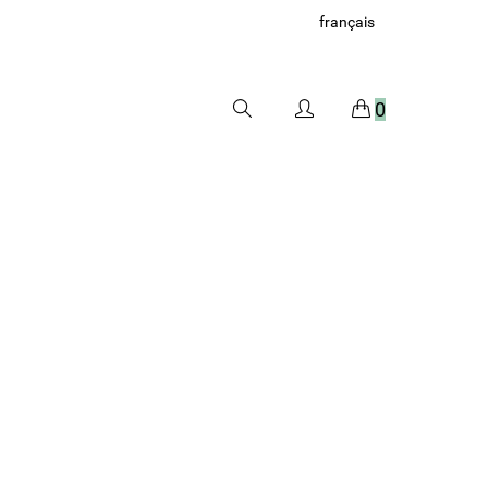
français
0