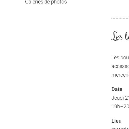
Galeries de photos
Les b
Les bou
accesso
merceri
Date
Jeudi 2
19h–20h
Lieu