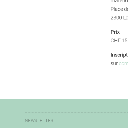
materio
Place d
2300 L
Prix
CHF 15.
Inscrip
sur
con
NEWSLETTER