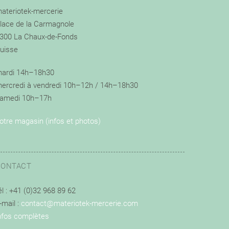
ateriotek-mercerie
lace de la Carmagnole
300 La Chaux-de-Fonds
uisse
ardi 14h–18h30
ercredi à vendredi 10h–12h / 14h–18h30
amedi 10h–17h
otre magasin (infos et photos)
CONTACT
él : +41 (0)32 968 89 62
-mail :
contact@materiotek-mercerie.com
nfos complètes