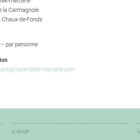
tek-mercerie
e la Carmagnole
a Chaux-de-Fonds
– par personne
tion
tact@materiotek-mercerie.com
E-SHOP