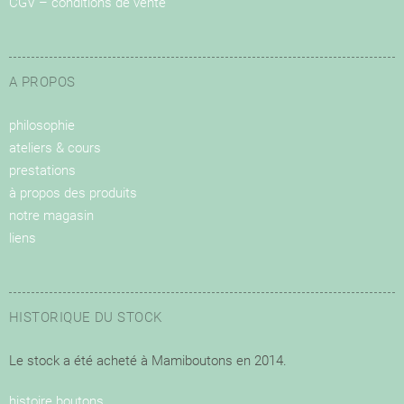
CGV – conditions de vente
A PROPOS
philosophie
ateliers & cours
prestations
à propos des produits
notre magasin
liens
HISTORIQUE DU STOCK
Le stock a été acheté à Mamiboutons en 2014.
histoire boutons