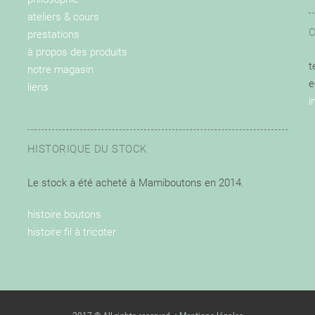
ateliers & cours
prestations
à propos des produits
t
notre magasin
e
liens
i
HISTORIQUE DU STOCK
Le stock a été acheté à Mamiboutons en 2014.
histoire boutons
histoire fil à tricoter