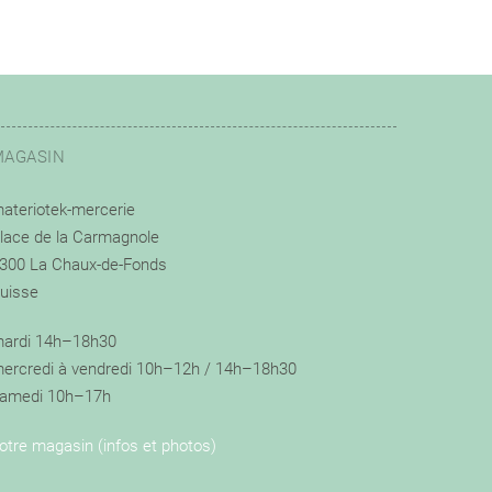
MAGASIN
ateriotek-mercerie
lace de la Carmagnole
300 La Chaux-de-Fonds
uisse
ardi 14h–18h30
ercredi à vendredi 10h–12h / 14h–18h30
amedi 10h–17h
otre magasin (infos et photos)