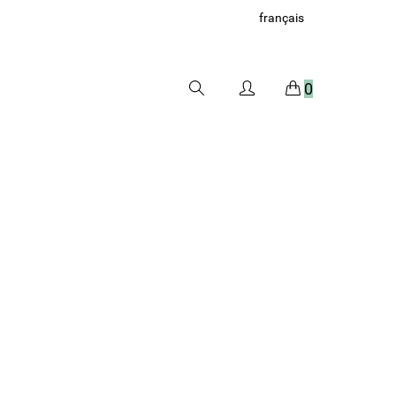
français
0