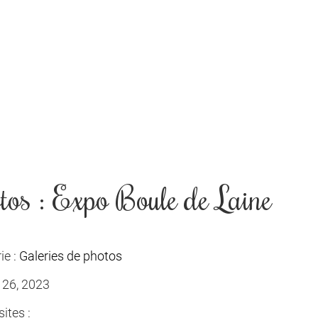
tos : Expo Boule de Laine
ie :
Galeries de photos
 26, 2023
ites :