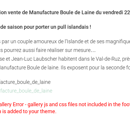
ion vente de Manufacture Boule de Laine du vendredi 2
 de saison pour porter un pull islandais !
s par un couple amoureux de l’Islande et de ses magnifiq
s pourrez aussi faire réaliser sur mesure…
e et Jean-Luc Laubscher habitent dans le Val-de-Ruz, près d
Manufacture Boule de laine. Ils exposent pour la seconde fo
cture_boule_de_laine
acture_boule_de_laine
llery Error - gallery js and css files not included in the 
n is added to your theme.