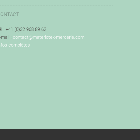
CONTACT
él : +41 (0)32 968 89 62
-mail :
contact@materiotek-mercerie.com
nfos complètes