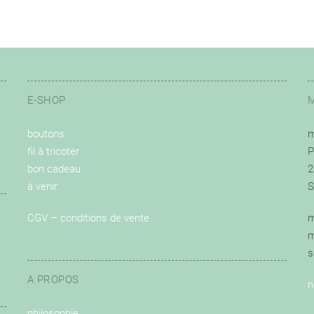
E-SHOP
boutons
m
fil à tricoter
P
bon cadeau
2
à venir
S
CGV – conditions de vente
m
m
s
A PROPOS
n
philosophie