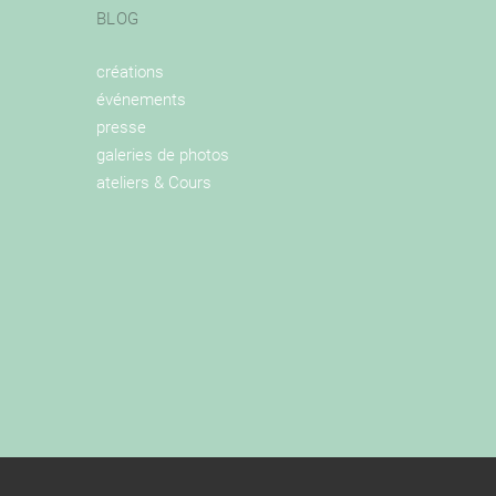
BLOG
créations
événements
presse
galeries de photos
ateliers & Cours