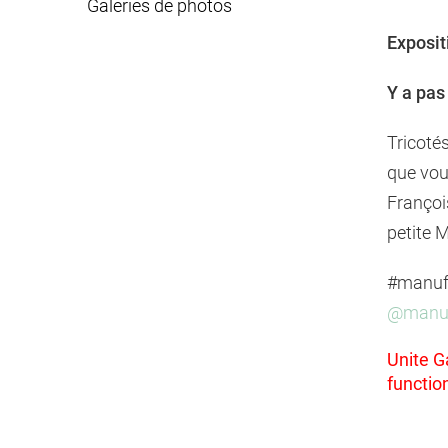
Galeries de photos
Exposit
Y a pas
Tricoté
que vou
François
petite 
#manufa
@manuf
Unite Ga
functio