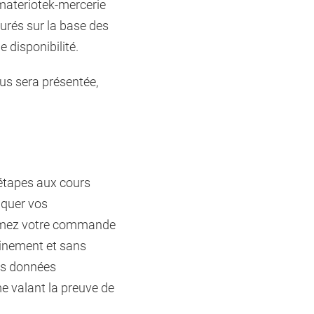
 materiotek-mercerie
turés sur la base des
disponibilité.
ous sera présentée,
étapes aux cours
iquer vos
firmez votre commande
einement et sans
es données
e valant la preuve de