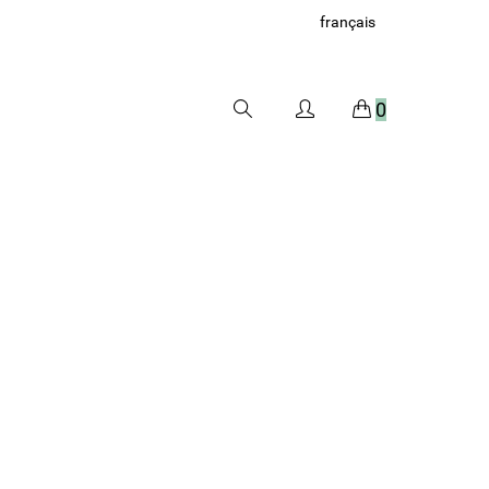
français
0