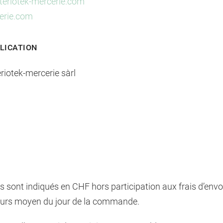
eriotek-mercerie.com
erie.com
LICATION
riotek-mercerie sàrl
ts sont indiqués en CHF hors participation aux frais d’envo
ours moyen du jour de la commande.