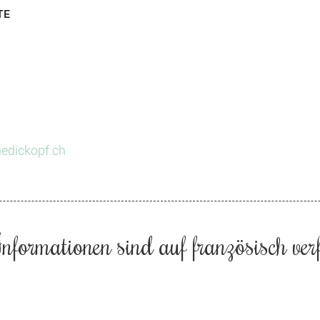
TE
edickopf.ch
Informationen sind auf französisch ve