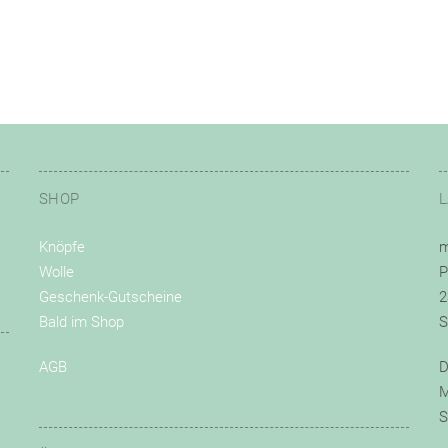
SHOP
Knöpfe
m
Wolle
P
Geschenk-Gutscheine
2
Bald im Shop
S
AGB
D
M
S