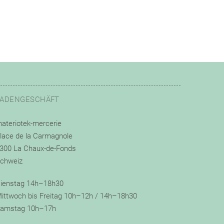
LADENGESCHÄFT
ateriotek-mercerie
lace de la Carmagnole
300 La Chaux-de-Fonds
chweiz
ienstag 14h–18h30
ittwoch bis Freitag 10h–12h / 14h–18h30
amstag 10h–17h