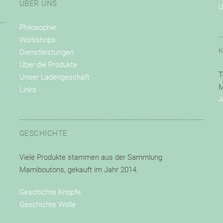
ÜBER UNS
U
Philosophie
Workshops
Dienstleistungen
Über die Produkte
T
Unser Ladengeschäft
M
Links
A
GESCHICHTE
Viele Produkte
stammen aus der Sammlung
Mamiboutons,
gekauft
im Jahr 2014
.
Geschichte Knöpfe
Geschichte Wolle